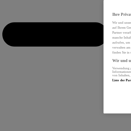
Ihre Priva
Wir und unse
auf Ihrem Ger
Partner verar
manche Inhalt
aufrufen, um 
verwalten am 
finden Sie in
Wir und un
Verwendung ge
Informationen
von Inhalten
Liste der Pa