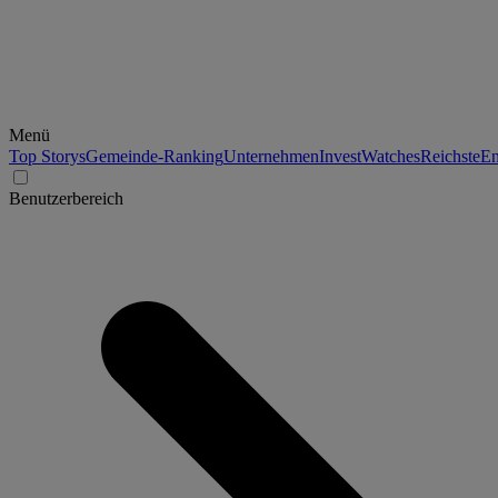
Menü
Top Storys
Gemeinde-Ranking
Unternehmen
Invest
Watches
Reichste
En
Benutzerbereich