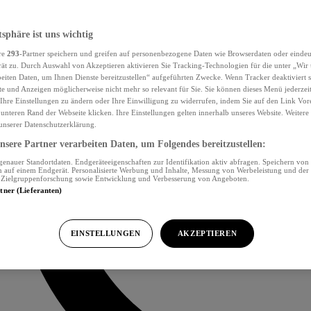
tsphäre ist uns wichtig
re
293
-Partner speichern und greifen auf personenbezogene Daten wie Browserdaten oder eind
ät zu. Durch Auswahl von Akzeptieren aktivieren Sie Tracking-Technologien für die unter „Wir
beiten Daten, um Ihnen Dienste bereitzustellen“ aufgeführten Zwecke. Wenn Tracker deaktiviert s
e und Anzeigen möglicherweise nicht mehr so relevant für Sie. Sie können dieses Menü jederzei
Ihre Einstellungen zu ändern oder Ihre Einwilligung zu widerrufen, indem Sie auf den Link Vor
unteren Rand der Webseite klicken. Ihre Einstellungen gelten innerhalb unseres Website. Weiter
 unserer Datenschutzerklärung.
sere Partner verarbeiten Daten, um Folgendes bereitzustellen:
nauer Standortdaten. Endgeräteeigenschaften zur Identifikation aktiv abfragen. Speichern von 
 auf einem Endgerät. Personalisierte Werbung und Inhalte, Messung von Werbeleistung und der
, Zielgruppenforschung sowie Entwicklung und Verbesserung von Angeboten.
rtner (Lieferanten)
EINSTELLUNGEN
AKZEPTIEREN