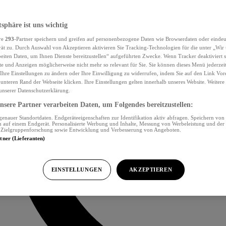
tsphäre ist uns wichtig
re
293
-Partner speichern und greifen auf personenbezogene Daten wie Browserdaten oder eind
ät zu. Durch Auswahl von Akzeptieren aktivieren Sie Tracking-Technologien für die unter „Wir
beiten Daten, um Ihnen Dienste bereitzustellen“ aufgeführten Zwecke. Wenn Tracker deaktiviert s
e und Anzeigen möglicherweise nicht mehr so relevant für Sie. Sie können dieses Menü jederzei
Ihre Einstellungen zu ändern oder Ihre Einwilligung zu widerrufen, indem Sie auf den Link Vor
unteren Rand der Webseite klicken. Ihre Einstellungen gelten innerhalb unseres Website. Weiter
 unserer Datenschutzerklärung.
sere Partner verarbeiten Daten, um Folgendes bereitzustellen:
nauer Standortdaten. Endgeräteeigenschaften zur Identifikation aktiv abfragen. Speichern von 
 auf einem Endgerät. Personalisierte Werbung und Inhalte, Messung von Werbeleistung und der
, Zielgruppenforschung sowie Entwicklung und Verbesserung von Angeboten.
rtner (Lieferanten)
EINSTELLUNGEN
AKZEPTIEREN