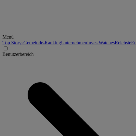
Menü
Top Storys
Gemeinde-Ranking
Unternehmen
Invest
Watches
Reichste
En
Benutzerbereich