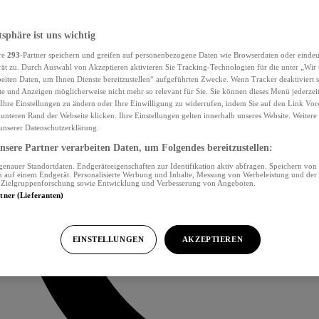
tsphäre ist uns wichtig
re
293
-Partner speichern und greifen auf personenbezogene Daten wie Browserdaten oder eind
ät zu. Durch Auswahl von Akzeptieren aktivieren Sie Tracking-Technologien für die unter „Wir
beiten Daten, um Ihnen Dienste bereitzustellen“ aufgeführten Zwecke. Wenn Tracker deaktiviert s
e und Anzeigen möglicherweise nicht mehr so relevant für Sie. Sie können dieses Menü jederzei
Ihre Einstellungen zu ändern oder Ihre Einwilligung zu widerrufen, indem Sie auf den Link Vor
unteren Rand der Webseite klicken. Ihre Einstellungen gelten innerhalb unseres Website. Weiter
 unserer Datenschutzerklärung.
sere Partner verarbeiten Daten, um Folgendes bereitzustellen:
nauer Standortdaten. Endgeräteeigenschaften zur Identifikation aktiv abfragen. Speichern von 
 auf einem Endgerät. Personalisierte Werbung und Inhalte, Messung von Werbeleistung und der
, Zielgruppenforschung sowie Entwicklung und Verbesserung von Angeboten.
rtner (Lieferanten)
EINSTELLUNGEN
AKZEPTIEREN