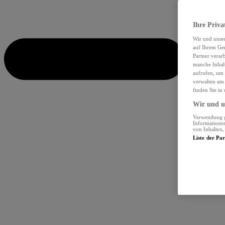
Ihre Priva
Wir und unse
auf Ihrem Ger
Partner verar
manche Inhalt
aufrufen, um 
verwalten am 
finden Sie in
Wir und un
Verwendung ge
Informationen
von Inhalten
Liste der Pa