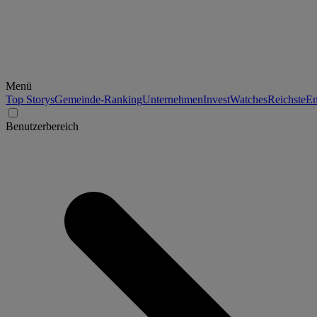
Menü
Top Storys
Gemeinde-Ranking
Unternehmen
Invest
Watches
Reichste
En
Benutzerbereich