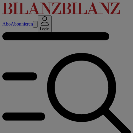
Abo
Abonnieren
Login