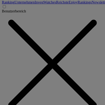
Ranking
Unternehmen
Invest
Watches
Reichste
Enjoy
Rankings
Newslett
Benutzerbereich