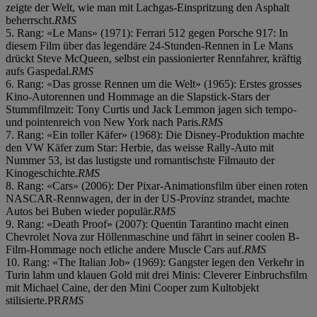
zeigte der Welt, wie man mit Lachgas-Einspritzung den Asphalt
beherrscht.
RMS
5. Rang: «Le Mans» (1971): Ferrari 512 gegen Porsche 917: In
diesem Film über das legendäre 24-Stunden-Rennen in Le Mans
drückt Steve McQueen, selbst ein passionierter Rennfahrer, kräftig
aufs Gaspedal.
RMS
6. Rang: «Das grosse Rennen um die Welt» (1965): Erstes grosses
Kino-Autorennen und Hommage an die Slapstick-Stars der
Stummfilmzeit: Tony Curtis und Jack Lemmon jagen sich tempo-
und pointenreich von New York nach Paris.
RMS
7. Rang: «Ein toller Käfer» (1968): Die Disney-Produktion machte
den VW Käfer zum Star: Herbie, das weisse Rally-Auto mit
Nummer 53, ist das lustigste und romantischste Filmauto der
Kinogeschichte.
RMS
8. Rang: «Cars» (2006): Der Pixar-Animationsfilm über einen roten
NASCAR-Rennwagen, der in der US-Provinz strandet, machte
Autos bei Buben wieder populär.
RMS
9. Rang: «Death Proof» (2007): Quentin Tarantino macht einen
Chevrolet Nova zur Höllenmaschine und fährt in seiner coolen B-
Film-Hommage noch etliche andere Muscle Cars auf.
RMS
10. Rang: «The Italian Job» (1969): Gangster legen den Verkehr in
Turin lahm und klauen Gold mit drei Minis: Cleverer Einbruchsfilm
mit Michael Caine, der den Mini Cooper zum Kultobjekt
stilisierte.PR
RMS