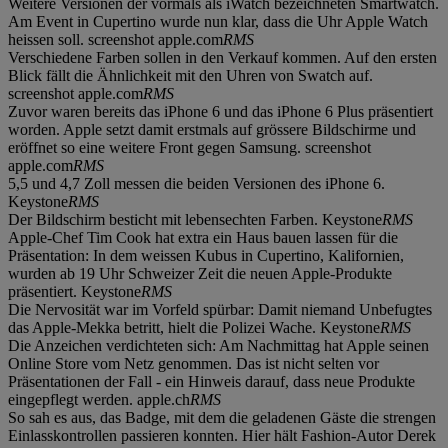
Weitere Versionen der vormals als iWatch bezeichneten Smartwatch.
Am Event in Cupertino wurde nun klar, dass die Uhr Apple Watch
heissen soll. screenshot apple.com
RMS
Verschiedene Farben sollen in den Verkauf kommen. Auf den ersten
Blick fällt die Ähnlichkeit mit den Uhren von Swatch auf.
screenshot apple.com
RMS
Zuvor waren bereits das iPhone 6 und das iPhone 6 Plus präsentiert
worden. Apple setzt damit erstmals auf grössere Bildschirme und
eröffnet so eine weitere Front gegen Samsung. screenshot
apple.com
RMS
5,5 und 4,7 Zoll messen die beiden Versionen des iPhone 6.
Keystone
RMS
Der Bildschirm besticht mit lebensechten Farben. Keystone
RMS
Apple-Chef Tim Cook hat extra ein Haus bauen lassen für die
Präsentation: In dem weissen Kubus in Cupertino, Kalifornien,
wurden ab 19 Uhr Schweizer Zeit die neuen Apple-Produkte
präsentiert. Keystone
RMS
Die Nervosität war im Vorfeld spürbar: Damit niemand Unbefugtes
das Apple-Mekka betritt, hielt die Polizei Wache. Keystone
RMS
Die Anzeichen verdichteten sich: Am Nachmittag hat Apple seinen
Online Store vom Netz genommen. Das ist nicht selten vor
Präsentationen der Fall - ein Hinweis darauf, dass neue Produkte
eingepflegt werden. apple.ch
RMS
So sah es aus, das Badge, mit dem die geladenen Gäste die strengen
Einlasskontrollen passieren konnten. Hier hält Fashion-Autor Derek