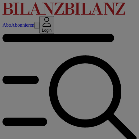
Abo
Abonnieren
Login