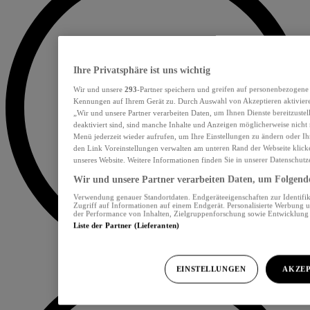
Ihre Privatsphäre ist uns wichtig
Wir und unsere
293
-Partner speichern und greifen auf personenbezogene
Kennungen auf Ihrem Gerät zu. Durch Auswahl von Akzeptieren aktiviere
„Wir und unsere Partner verarbeiten Daten, um Ihnen Dienste bereitzust
deaktiviert sind, sind manche Inhalte und Anzeigen möglicherweise nicht 
Menü jederzeit wieder aufrufen, um Ihre Einstellungen zu ändern oder Ih
den Link Voreinstellungen verwalten am unteren Rand der Webseite klicke
unseres Website. Weitere Informationen finden Sie in unserer Datenschutz
Wir und unsere Partner verarbeiten Daten, um Folgendes
Verwendung genauer Standortdaten. Endgeräteeigenschaften zur Identifik
Zugriff auf Informationen auf einem Endgerät. Personalisierte Werbung 
der Performance von Inhalten, Zielgruppenforschung sowie Entwicklun
Liste der Partner (Lieferanten)
EINSTELLUNGEN
AKZEP