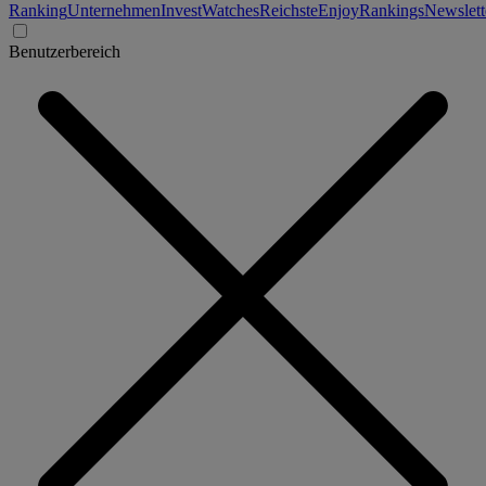
Ranking
Unternehmen
Invest
Watches
Reichste
Enjoy
Rankings
Newslett
Benutzerbereich