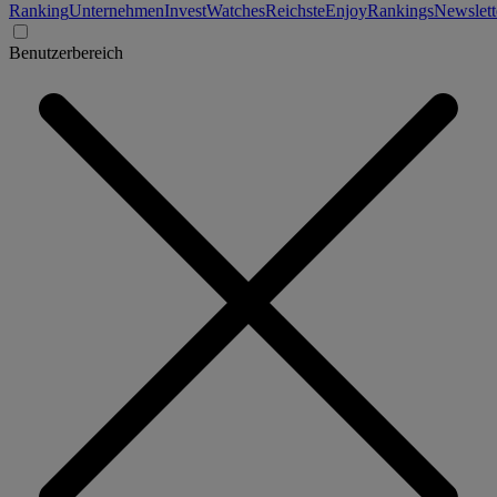
Ranking
Unternehmen
Invest
Watches
Reichste
Enjoy
Rankings
Newslett
Benutzerbereich