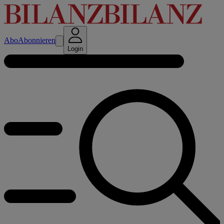
Abo
Abonnieren
Login