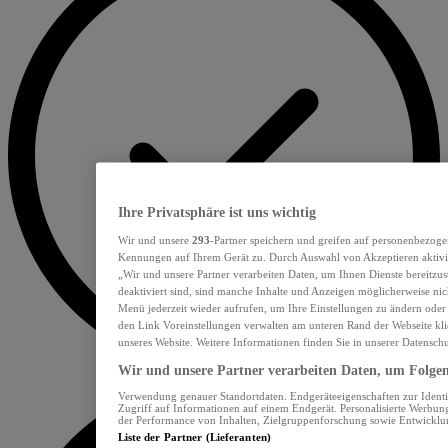
Ihre Privatsphäre ist uns wichtig
Wir und unsere
293
-Partner speichern und greifen auf personenbezoge
Kennungen auf Ihrem Gerät zu. Durch Auswahl von Akzeptieren aktivie
„Wir und unsere Partner verarbeiten Daten, um Ihnen Dienste bereitzu
deaktiviert sind, sind manche Inhalte und Anzeigen möglicherweise nich
Menü jederzeit wieder aufrufen, um Ihre Einstellungen zu ändern oder
den Link Voreinstellungen verwalten am unteren Rand der Webseite klic
unseres Website. Weitere Informationen finden Sie in unserer Datensch
Wir und unsere Partner verarbeiten Daten, um Folgend
Verwendung genauer Standortdaten. Endgeräteeigenschaften zur Identif
Zugriff auf Informationen auf einem Endgerät. Personalisierte Werbu
der Performance von Inhalten, Zielgruppenforschung sowie Entwickl
Liste der Partner (Lieferanten)