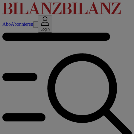
Abo
Abonnieren
Login