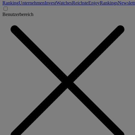
Ranking
Unternehmen
Invest
Watches
Reichste
Enjoy
Rankings
Newslett
Benutzerbereich