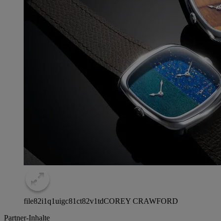
file82i1q1uigc81ct82v1td
COREY CRAWFORD
Partner-Inhalte