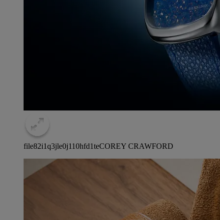
file82i1q3jle0j110hfd1te
COREY CRAWFORD