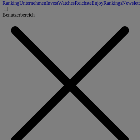
Ranking
Unternehmen
Invest
Watches
Reichste
Enjoy
Rankings
Newslett
Benutzerbereich