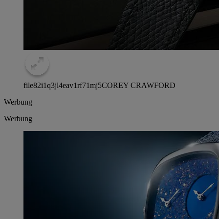
file82i1q3jl4eav1rf71mj5
COREY CRAWFORD
Werbung
Werbung