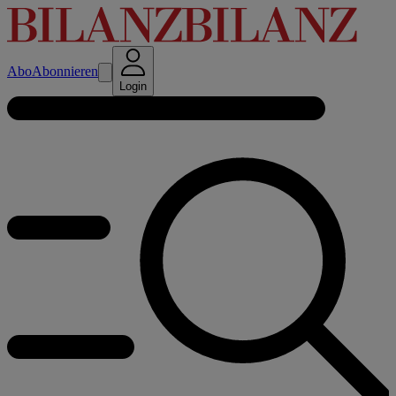
Abo
Abonnieren
Login