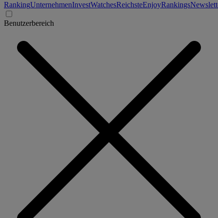
Ranking
Unternehmen
Invest
Watches
Reichste
Enjoy
Rankings
Newslett
Benutzerbereich