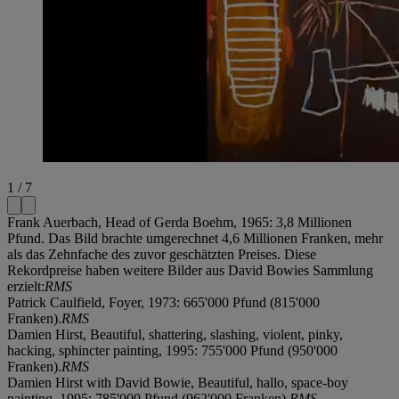
1 / 7
Frank Auerbach, Head of Gerda Boehm, 1965: 3,8 Millionen
Pfund. Das Bild brachte umgerechnet 4,6 Millionen Franken, mehr
als das Zehnfache des zuvor geschätzten Preises. Diese
Rekordpreise haben weitere Bilder aus David Bowies Sammlung
erzielt:
RMS
Patrick Caulfield, Foyer, 1973: 665'000 Pfund (815'000
Franken).
RMS
Damien Hirst, Beautiful, shattering, slashing, violent, pinky,
hacking, sphincter painting, 1995: 755'000 Pfund (950'000
Franken).
RMS
Damien Hirst with David Bowie, Beautiful, hallo, space-boy
painting, 1995: 785'000 Pfund (962'000 Franken).
RMS