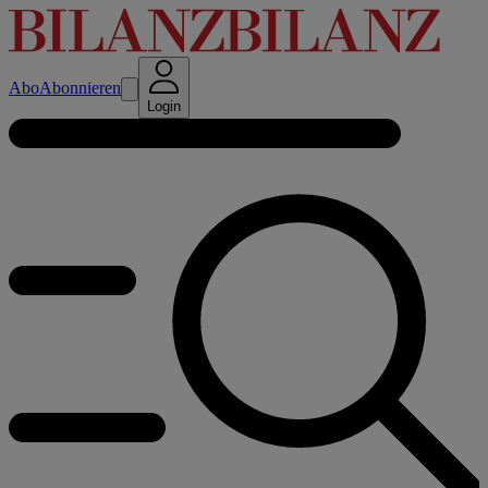
Abo
Abonnieren
Login