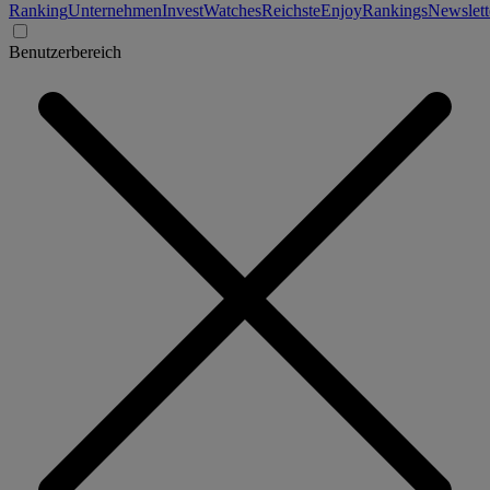
Ranking
Unternehmen
Invest
Watches
Reichste
Enjoy
Rankings
Newslett
Benutzerbereich