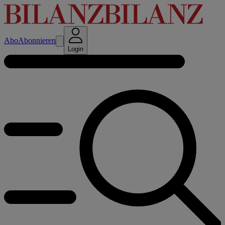
Abo
Abonnieren
Login