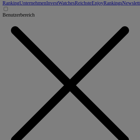
Ranking
Unternehmen
Invest
Watches
Reichste
Enjoy
Rankings
Newslett
Benutzerbereich