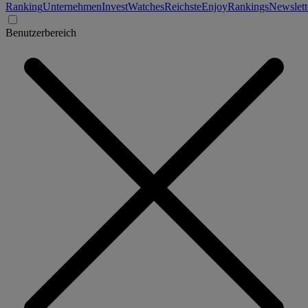
Ranking
Unternehmen
Invest
Watches
Reichste
Enjoy
Rankings
Newslett
Benutzerbereich