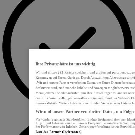
Ihre Privatsphäre ist uns wichtig
Wir und unsere
293
-Partner speichern und greifen auf personenbezoge
Kennungen auf Ihrem Gerät zu. Durch Auswahl von Akzeptieren aktivie
„Wir und unsere Partner verarbeiten Daten, um Ihnen Dienste bereitzu
deaktiviert sind, sind manche Inhalte und Anzeigen möglicherweise nich
Menü jederzeit wieder aufrufen, um Ihre Einstellungen zu ändern oder
den Link Voreinstellungen verwalten am unteren Rand der Webseite klic
unseres Website. Weitere Informationen finden Sie in unserer Datensch
Wir und unsere Partner verarbeiten Daten, um Folgend
Verwendung genauer Standortdaten. Endgeräteeigenschaften zur Identif
Zugriff auf Informationen auf einem Endgerät. Personalisierte Werbu
der Performance von Inhalten, Zielgruppenforschung sowie Entwickl
Liste der Partner (Lieferanten)