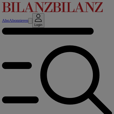
Abo
Abonnieren
Login