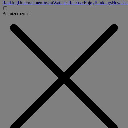
Ranking
Unternehmen
Invest
Watches
Reichste
Enjoy
Rankings
Newslett
Benutzerbereich