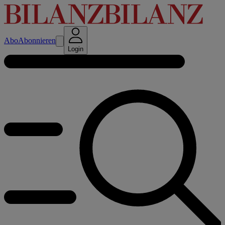
Abo
Abonnieren
Login