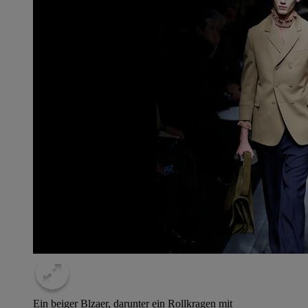
Ein beiger Blzaer, darunter ein Rollkragen mit