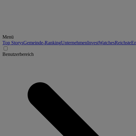
Menü
Top Storys
Gemeinde-Ranking
Unternehmen
Invest
Watches
Reichste
En
Benutzerbereich