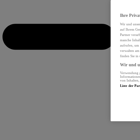
Ihre Priva
Wir und unse
auf Ihrem Ger
Partner verar
manche Inhalt
aufrufen, um 
verwalten am 
finden Sie in
Wir und un
Verwendung ge
Informationen
von Inhalten
Liste der Pa