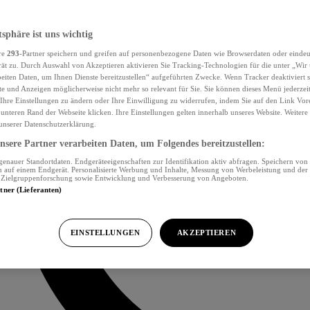
tsphäre ist uns wichtig
re
293
-Partner speichern und greifen auf personenbezogene Daten wie Browserdaten oder eind
ät zu. Durch Auswahl von Akzeptieren aktivieren Sie Tracking-Technologien für die unter „Wir
beiten Daten, um Ihnen Dienste bereitzustellen“ aufgeführten Zwecke. Wenn Tracker deaktiviert s
e und Anzeigen möglicherweise nicht mehr so relevant für Sie. Sie können dieses Menü jederzei
Ihre Einstellungen zu ändern oder Ihre Einwilligung zu widerrufen, indem Sie auf den Link Vor
unteren Rand der Webseite klicken. Ihre Einstellungen gelten innerhalb unseres Website. Weiter
 unserer Datenschutzerklärung.
sere Partner verarbeiten Daten, um Folgendes bereitzustellen:
nauer Standortdaten. Endgeräteeigenschaften zur Identifikation aktiv abfragen. Speichern von 
 auf einem Endgerät. Personalisierte Werbung und Inhalte, Messung von Werbeleistung und der
, Zielgruppenforschung sowie Entwicklung und Verbesserung von Angeboten.
rtner (Lieferanten)
EINSTELLUNGEN
AKZEPTIEREN