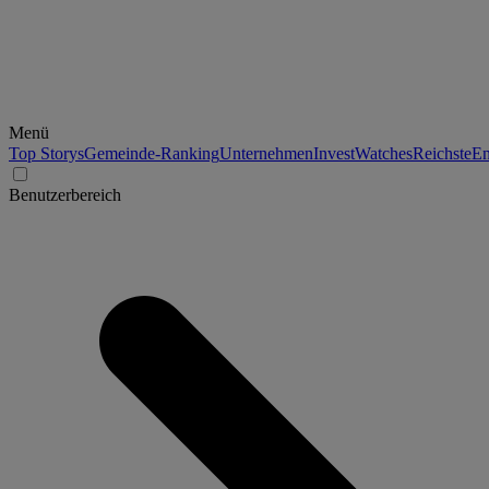
Menü
Top Storys
Gemeinde-Ranking
Unternehmen
Invest
Watches
Reichste
En
Benutzerbereich