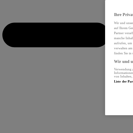
Ihre Priva
Wir und unse
auf Ihrem Ger
Partner verar
manche Inhalt
aufrufen, um 
verwalten am 
finden Sie in
Wir und un
Verwendung ge
Informationen
von Inhalten
Liste der Pa