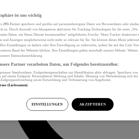
tsphäre ist uns wichtig
re
293
-Partner speichern und greifen auf personenbezogene Daten wie Browserdaten oder eind
ät zu. Durch Auswahl von Akzeptieren aktivieren Sie Tracking-Technologien für die unter „Wir
beiten Daten, um Ihnen Dienste bereitzustellen“ aufgeführten Zwecke. Wenn Tracker deaktiviert s
e und Anzeigen möglicherweise nicht mehr so relevant für Sie. Sie können dieses Menü jederzei
Ihre Einstellungen zu ändern oder Ihre Einwilligung zu widerrufen, indem Sie auf den Link Vor
unteren Rand der Webseite klicken. Ihre Einstellungen gelten innerhalb unseres Website. Weiter
 unserer Datenschutzerklärung.
sere Partner verarbeiten Daten, um Folgendes bereitzustellen:
nauer Standortdaten. Endgeräteeigenschaften zur Identifikation aktiv abfragen. Speichern von 
 auf einem Endgerät. Personalisierte Werbung und Inhalte, Messung von Werbeleistung und der
, Zielgruppenforschung sowie Entwicklung und Verbesserung von Angeboten.
rtner (Lieferanten)
EINSTELLUNGEN
AKZEPTIEREN