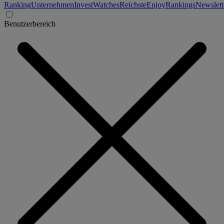
Ranking
Unternehmen
Invest
Watches
Reichste
Enjoy
Rankings
Newslett
Benutzerbereich