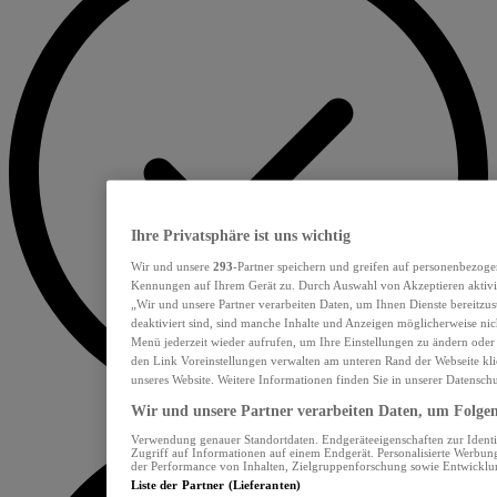
Ihre Privatsphäre ist uns wichtig
Wir und unsere
293
-Partner speichern und greifen auf personenbezoge
Kennungen auf Ihrem Gerät zu. Durch Auswahl von Akzeptieren aktivie
„Wir und unsere Partner verarbeiten Daten, um Ihnen Dienste bereitzu
deaktiviert sind, sind manche Inhalte und Anzeigen möglicherweise nich
Menü jederzeit wieder aufrufen, um Ihre Einstellungen zu ändern oder
den Link Voreinstellungen verwalten am unteren Rand der Webseite klic
unseres Website. Weitere Informationen finden Sie in unserer Datensch
Wir und unsere Partner verarbeiten Daten, um Folgend
Verwendung genauer Standortdaten. Endgeräteeigenschaften zur Identif
Zugriff auf Informationen auf einem Endgerät. Personalisierte Werbu
der Performance von Inhalten, Zielgruppenforschung sowie Entwickl
Liste der Partner (Lieferanten)