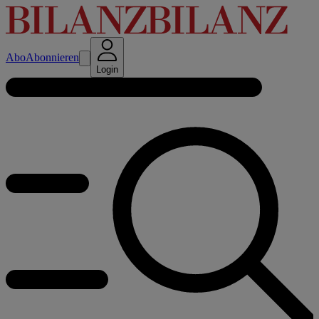
Abo
Abonnieren
Login