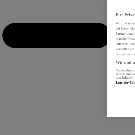
Ihre Priva
Wir und unse
auf Ihrem Ger
Partner verar
manche Inhalt
aufrufen, um 
verwalten am 
finden Sie in
Wir und un
Verwendung ge
Informationen
von Inhalten
Liste der Pa