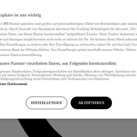
tsphäre ist uns wichtig
re
293
-Partner speichern und greifen auf personenbezogene Daten wie Browserdaten oder eind
ät zu. Durch Auswahl von Akzeptieren aktivieren Sie Tracking-Technologien für die unter „Wir
beiten Daten, um Ihnen Dienste bereitzustellen“ aufgeführten Zwecke. Wenn Tracker deaktiviert s
e und Anzeigen möglicherweise nicht mehr so relevant für Sie. Sie können dieses Menü jederzei
Ihre Einstellungen zu ändern oder Ihre Einwilligung zu widerrufen, indem Sie auf den Link Vor
unteren Rand der Webseite klicken. Ihre Einstellungen gelten innerhalb unseres Website. Weiter
 unserer Datenschutzerklärung.
sere Partner verarbeiten Daten, um Folgendes bereitzustellen:
nauer Standortdaten. Endgeräteeigenschaften zur Identifikation aktiv abfragen. Speichern von 
 auf einem Endgerät. Personalisierte Werbung und Inhalte, Messung von Werbeleistung und der
, Zielgruppenforschung sowie Entwicklung und Verbesserung von Angeboten.
rtner (Lieferanten)
EINSTELLUNGEN
AKZEPTIEREN