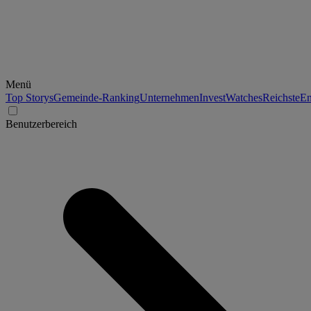
Menü
Top Storys
Gemeinde-Ranking
Unternehmen
Invest
Watches
Reichste
En
Benutzerbereich