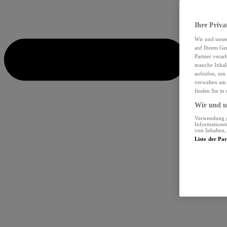
Ihre Priva
Wir und unse
auf Ihrem Ger
Partner verar
manche Inhalt
aufrufen, um 
verwalten am 
finden Sie in
Wir und un
Verwendung ge
Informationen
von Inhalten
Liste der Pa