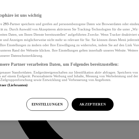
tsphäre ist uns wichtig
re
293
-Partner speichern und greifen auf personenbezogene Daten wie Browserdaten oder eind
ät zu. Durch Auswahl von Akzeptieren aktivieren Sie Tracking-Technologien für die unter „Wir
beiten Daten, um Ihnen Dienste bereitzustellen“ aufgeführten Zwecke. Wenn Tracker deaktiviert s
e und Anzeigen möglicherweise nicht mehr so relevant für Sie. Sie können dieses Menü jederzei
Ihre Einstellungen zu ändern oder Ihre Einwilligung zu widerrufen, indem Sie auf den Link Vor
unteren Rand der Webseite klicken. Ihre Einstellungen gelten innerhalb unseres Website. Weiter
 unserer Datenschutzerklärung.
sere Partner verarbeiten Daten, um Folgendes bereitzustellen:
nauer Standortdaten. Endgeräteeigenschaften zur Identifikation aktiv abfragen. Speichern von 
 auf einem Endgerät. Personalisierte Werbung und Inhalte, Messung von Werbeleistung und der
, Zielgruppenforschung sowie Entwicklung und Verbesserung von Angeboten.
rtner (Lieferanten)
EINSTELLUNGEN
AKZEPTIEREN