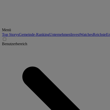
Menü
Top Storys
Gemeinde-Ranking
Unternehmen
Invest
Watches
Reichste
En
Benutzerbereich