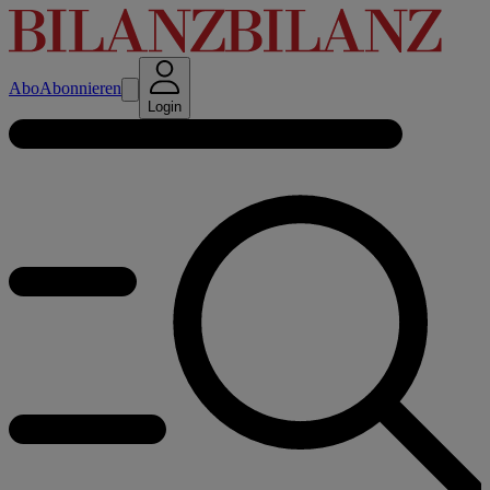
Abo
Abonnieren
Login