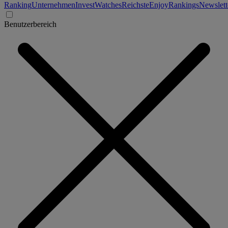
Ranking
Unternehmen
Invest
Watches
Reichste
Enjoy
Rankings
Newslett
Benutzerbereich