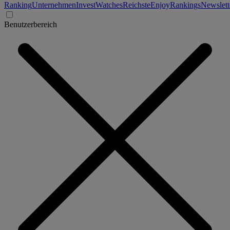
Ranking
Unternehmen
Invest
Watches
Reichste
Enjoy
Rankings
Newslett
Benutzerbereich