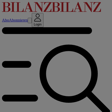
Abo
Abonnieren
Login