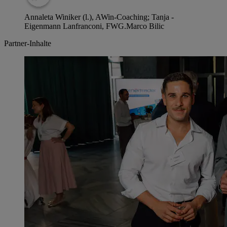
Annaleta Winiker (l.), AWin-Coaching; Tanja ­
Eigenmann Lanfranconi, FWG.
Marco Bilic
Partner-Inhalte