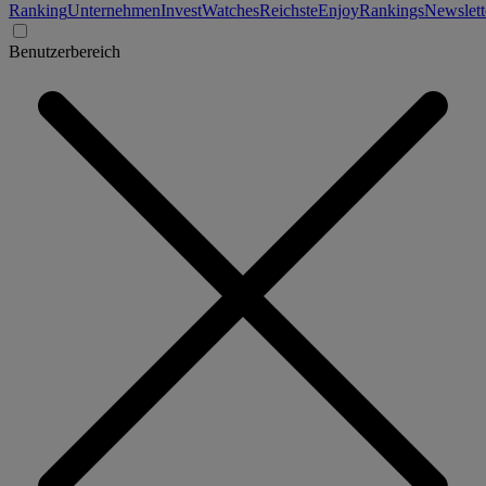
Ranking
Unternehmen
Invest
Watches
Reichste
Enjoy
Rankings
Newslett
Benutzerbereich