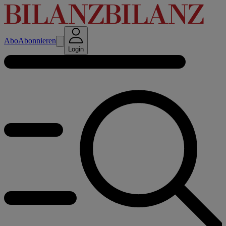
Abo
Abonnieren
Login