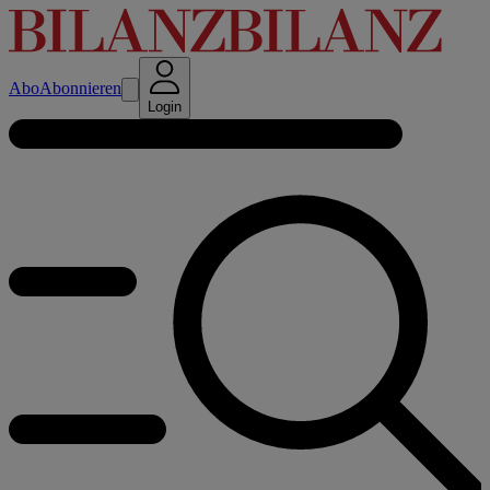
Abo
Abonnieren
Login