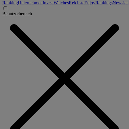
Ranking
Unternehmen
Invest
Watches
Reichste
Enjoy
Rankings
Newslett
Benutzerbereich