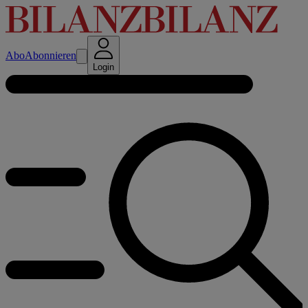
Abo
Abonnieren
Login