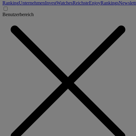
Ranking
Unternehmen
Invest
Watches
Reichste
Enjoy
Rankings
Newslett
Benutzerbereich