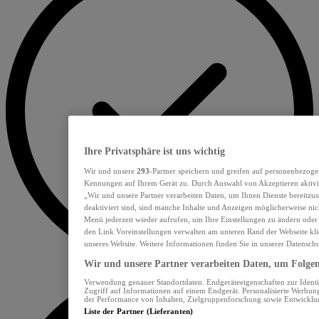
Ihre Privatsphäre ist uns wichtig
Wir und unsere
293
-Partner speichern und greifen auf personenbezoge
Kennungen auf Ihrem Gerät zu. Durch Auswahl von Akzeptieren aktivie
„Wir und unsere Partner verarbeiten Daten, um Ihnen Dienste bereitzu
deaktiviert sind, sind manche Inhalte und Anzeigen möglicherweise nich
Menü jederzeit wieder aufrufen, um Ihre Einstellungen zu ändern oder
den Link Voreinstellungen verwalten am unteren Rand der Webseite klic
unseres Website. Weitere Informationen finden Sie in unserer Datensch
Wir und unsere Partner verarbeiten Daten, um Folgend
Verwendung genauer Standortdaten. Endgeräteeigenschaften zur Identif
Zugriff auf Informationen auf einem Endgerät. Personalisierte Werbu
der Performance von Inhalten, Zielgruppenforschung sowie Entwickl
Liste der Partner (Lieferanten)