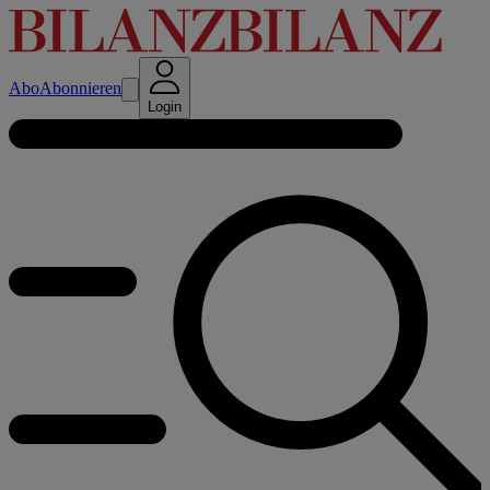
Abo
Abonnieren
Login