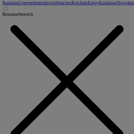
Ranking
Unternehmen
Invest
Watches
Reichste
Enjoy
Rankings
Newslett
Benutzerbereich