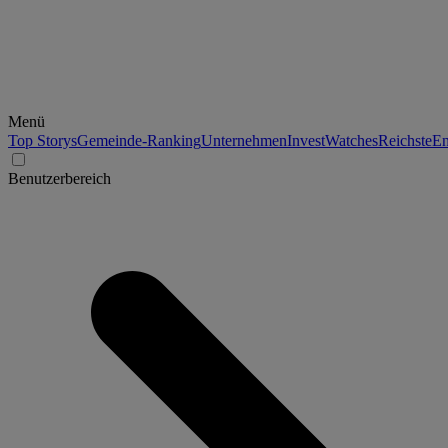
Menü
Top Storys
Gemeinde-Ranking
Unternehmen
Invest
Watches
Reichste
En
Benutzerbereich