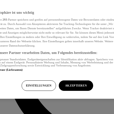
tsphäre ist uns wichtig
re
293
-Partner speichern und greifen auf personenbezogene Daten wie Browserdaten oder eind
ät zu. Durch Auswahl von Akzeptieren aktivieren Sie Tracking-Technologien für die unter „Wir
beiten Daten, um Ihnen Dienste bereitzustellen“ aufgeführten Zwecke. Wenn Tracker deaktiviert s
e und Anzeigen möglicherweise nicht mehr so relevant für Sie. Sie können dieses Menü jederzei
Ihre Einstellungen zu ändern oder Ihre Einwilligung zu widerrufen, indem Sie auf den Link Vor
unteren Rand der Webseite klicken. Ihre Einstellungen gelten innerhalb unseres Website. Weiter
 unserer Datenschutzerklärung.
sere Partner verarbeiten Daten, um Folgendes bereitzustellen:
nauer Standortdaten. Endgeräteeigenschaften zur Identifikation aktiv abfragen. Speichern von 
 auf einem Endgerät. Personalisierte Werbung und Inhalte, Messung von Werbeleistung und der
, Zielgruppenforschung sowie Entwicklung und Verbesserung von Angeboten.
rtner (Lieferanten)
EINSTELLUNGEN
AKZEPTIEREN