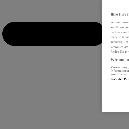
Ihre Priva
Wir und unse
auf Ihrem Ger
Partner verar
manche Inhalt
aufrufen, um 
verwalten am 
finden Sie in
Wir und un
Verwendung ge
Informationen
von Inhalten
Liste der Pa