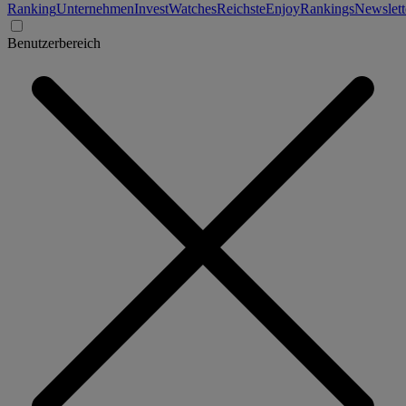
Ranking
Unternehmen
Invest
Watches
Reichste
Enjoy
Rankings
Newslett
Benutzerbereich