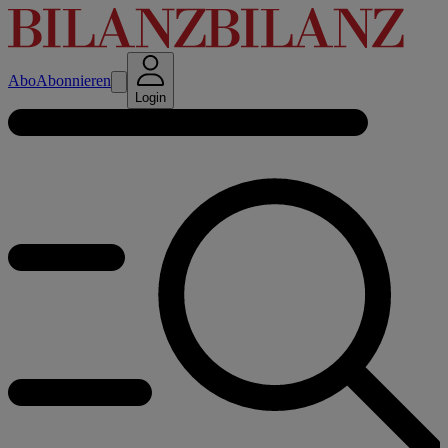
Abo
Abonnieren
Login