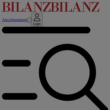
Abo
Abonnieren
Login