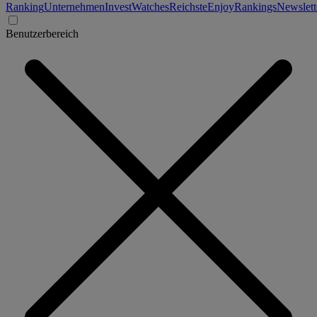
Ranking
Unternehmen
Invest
Watches
Reichste
Enjoy
Rankings
Newslett
Benutzerbereich