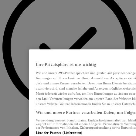
Ihre Privatsphäre ist uns wichtig
Wir und unsere
293
-Partner speichern und greifen auf personenbezoge
Kennungen auf Ihrem Gerät zu. Durch Auswahl von Akzeptieren aktivie
„Wir und unsere Partner verarbeiten Daten, um Ihnen Dienste bereitzu
deaktiviert sind, sind manche Inhalte und Anzeigen möglicherweise nich
Menü jederzeit wieder aufrufen, um Ihre Einstellungen zu ändern oder
den Link Voreinstellungen verwalten am unteren Rand der Webseite klic
unseres Website. Weitere Informationen finden Sie in unserer Datensch
Wir und unsere Partner verarbeiten Daten, um Folgend
Verwendung genauer Standortdaten. Endgeräteeigenschaften zur Identif
Zugriff auf Informationen auf einem Endgerät. Personalisierte Werbu
der Performance von Inhalten, Zielgruppenforschung sowie Entwickl
Liste der Partner (Lieferanten)