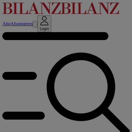
Abo
Abonnieren
Login