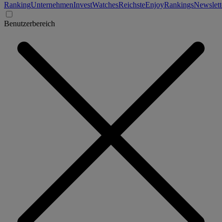
Ranking
Unternehmen
Invest
Watches
Reichste
Enjoy
Rankings
Newslett
Benutzerbereich