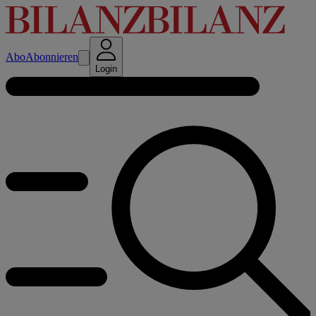
Abo
Abonnieren
Login