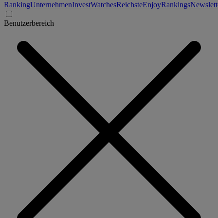
Ranking
Unternehmen
Invest
Watches
Reichste
Enjoy
Rankings
Newslett
Benutzerbereich