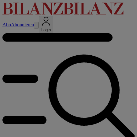
Abo
Abonnieren
Login