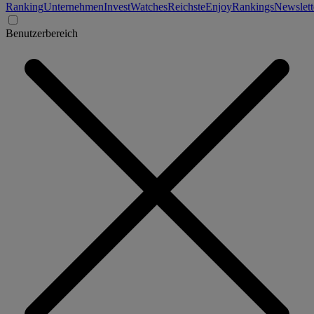
Ranking
Unternehmen
Invest
Watches
Reichste
Enjoy
Rankings
Newslett
Benutzerbereich