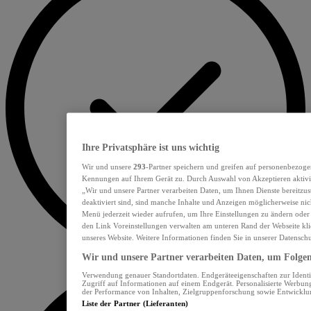
Ihre Privatsphäre ist uns wichtig
Wir und unsere
293
-Partner speichern und greifen auf personenbezoge
Kennungen auf Ihrem Gerät zu. Durch Auswahl von Akzeptieren aktivie
„Wir und unsere Partner verarbeiten Daten, um Ihnen Dienste bereitzu
deaktiviert sind, sind manche Inhalte und Anzeigen möglicherweise nich
Menü jederzeit wieder aufrufen, um Ihre Einstellungen zu ändern oder
den Link Voreinstellungen verwalten am unteren Rand der Webseite klic
unseres Website. Weitere Informationen finden Sie in unserer Datensch
Wir und unsere Partner verarbeiten Daten, um Folgend
Verwendung genauer Standortdaten. Endgeräteeigenschaften zur Identif
Zugriff auf Informationen auf einem Endgerät. Personalisierte Werbu
der Performance von Inhalten, Zielgruppenforschung sowie Entwickl
Liste der Partner (Lieferanten)