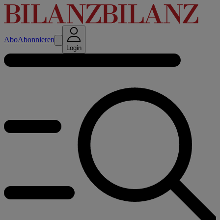
Abo
Abonnieren
Login