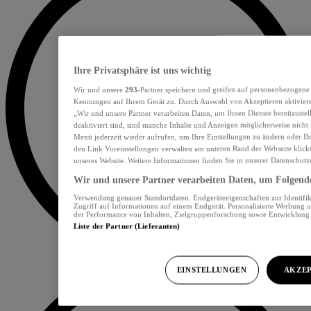
Ihre Privatsphäre ist uns wichtig
Wir und unsere
293
-Partner speichern und greifen auf personenbezogene
Kennungen auf Ihrem Gerät zu. Durch Auswahl von Akzeptieren aktiviere
„Wir und unsere Partner verarbeiten Daten, um Ihnen Dienste bereitzust
deaktiviert sind, sind manche Inhalte und Anzeigen möglicherweise nicht 
Menü jederzeit wieder aufrufen, um Ihre Einstellungen zu ändern oder Ih
den Link Voreinstellungen verwalten am unteren Rand der Webseite klicke
unseres Website. Weitere Informationen finden Sie in unserer Datenschutz
Wir und unsere Partner verarbeiten Daten, um Folgendes
Verwendung genauer Standortdaten. Endgeräteeigenschaften zur Identifik
Zugriff auf Informationen auf einem Endgerät. Personalisierte Werbung 
der Performance von Inhalten, Zielgruppenforschung sowie Entwicklun
Liste der Partner (Lieferanten)
EINSTELLUNGEN
AKZEP