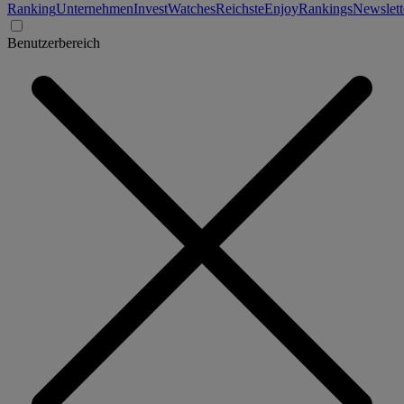
Ranking
Unternehmen
Invest
Watches
Reichste
Enjoy
Rankings
Newslett
Benutzerbereich