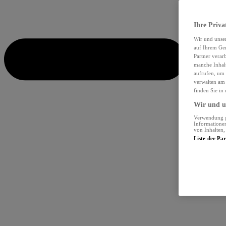
Ihre Priva
Wir und unse
auf Ihrem Ger
Partner verar
manche Inhalt
aufrufen, um 
verwalten am 
finden Sie in
Wir und un
Verwendung ge
Informationen
von Inhalten
Liste der Pa