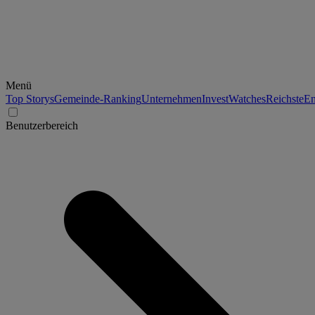
Menü
Top Storys
Gemeinde-Ranking
Unternehmen
Invest
Watches
Reichste
En
Benutzerbereich