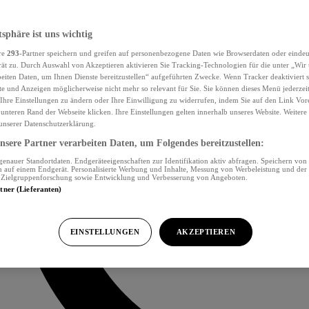
tsphäre ist uns wichtig
re
293
-Partner speichern und greifen auf personenbezogene Daten wie Browserdaten oder eind
ät zu. Durch Auswahl von Akzeptieren aktivieren Sie Tracking-Technologien für die unter „Wir
beiten Daten, um Ihnen Dienste bereitzustellen“ aufgeführten Zwecke. Wenn Tracker deaktiviert s
e und Anzeigen möglicherweise nicht mehr so relevant für Sie. Sie können dieses Menü jederzei
Ihre Einstellungen zu ändern oder Ihre Einwilligung zu widerrufen, indem Sie auf den Link Vor
unteren Rand der Webseite klicken. Ihre Einstellungen gelten innerhalb unseres Website. Weiter
 unserer Datenschutzerklärung.
sere Partner verarbeiten Daten, um Folgendes bereitzustellen:
nauer Standortdaten. Endgeräteeigenschaften zur Identifikation aktiv abfragen. Speichern von 
 auf einem Endgerät. Personalisierte Werbung und Inhalte, Messung von Werbeleistung und der
, Zielgruppenforschung sowie Entwicklung und Verbesserung von Angeboten.
rtner (Lieferanten)
EINSTELLUNGEN
AKZEPTIEREN