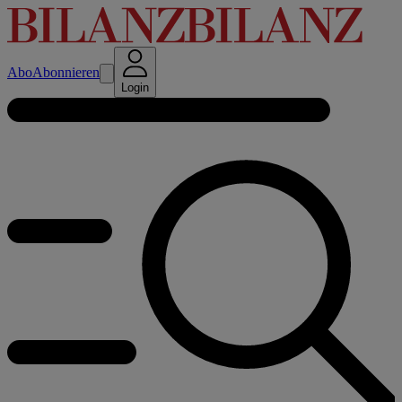
Abo
Abonnieren
Login