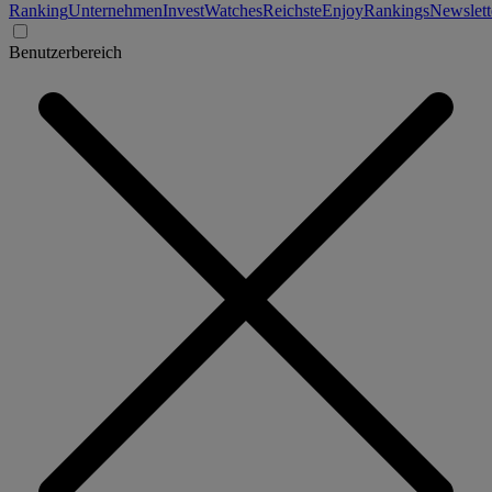
Ranking
Unternehmen
Invest
Watches
Reichste
Enjoy
Rankings
Newslett
Benutzerbereich