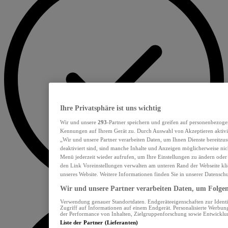
Ihre Privatsphäre ist uns wichtig
Wir und unsere
293
-Partner speichern und greifen auf personenbezoge
Kennungen auf Ihrem Gerät zu. Durch Auswahl von Akzeptieren aktivie
„Wir und unsere Partner verarbeiten Daten, um Ihnen Dienste bereitzu
deaktiviert sind, sind manche Inhalte und Anzeigen möglicherweise nich
Menü jederzeit wieder aufrufen, um Ihre Einstellungen zu ändern oder
den Link Voreinstellungen verwalten am unteren Rand der Webseite klic
unseres Website. Weitere Informationen finden Sie in unserer Datensch
Wir und unsere Partner verarbeiten Daten, um Folgend
Verwendung genauer Standortdaten. Endgeräteeigenschaften zur Identif
Zugriff auf Informationen auf einem Endgerät. Personalisierte Werbu
der Performance von Inhalten, Zielgruppenforschung sowie Entwickl
Liste der Partner (Lieferanten)