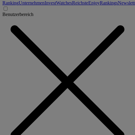
Ranking
Unternehmen
Invest
Watches
Reichste
Enjoy
Rankings
Newslett
Benutzerbereich