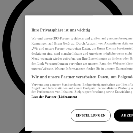
Ihre Privatsphäre ist uns wichtig
Wir und unsere
293
-Partner speichern und greifen auf personenbezogene
Kennungen auf Ihrem Gerät zu. Durch Auswahl von Akzeptieren aktiviere
„Wir und unsere Partner verarbeiten Daten, um Ihnen Dienste bereitzust
deaktiviert sind, sind manche Inhalte und Anzeigen möglicherweise nicht 
Menü jederzeit wieder aufrufen, um Ihre Einstellungen zu ändern oder Ih
den Link Voreinstellungen verwalten am unteren Rand der Webseite klicke
unseres Website. Weitere Informationen finden Sie in unserer Datenschutz
Wir und unsere Partner verarbeiten Daten, um Folgendes
Verwendung genauer Standortdaten. Endgeräteeigenschaften zur Identifik
Zugriff auf Informationen auf einem Endgerät. Personalisierte Werbung 
der Performance von Inhalten, Zielgruppenforschung sowie Entwicklun
Liste der Partner (Lieferanten)
EINSTELLUNGEN
AKZEP