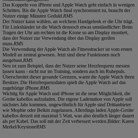
Das Koppeln von iPhone und Apple Watch geht einfach in wenigen
Schritten. Bis die Apple Watch final synchronisiert ist, braucht der
Nutzer einige Minuten Geduld.
RMS
Der Nutzer kann wählen, an welchem Handgelenk er die Uhr trägt.
Für Linkshänder ist die Watch dennoch etwas umständlicher: Beim
Tragen der Uhr am rechten ist die Krone so am Display montiert,
dass der Nutzer zur Verwendung über das Display greifen
muss.
RMS
Die Verwendung der Apple Watch als Fitnesstracker ist vom ersten
Modell an zentral gewesen. Jetzt sind diese Funktionen noch
ausgebaut.
RMS
Neu ist zum Beispiel, dass der Nutzer seine Herzfrequenz messen
lassen kann - nicht nur im Training, sondern auch im Ruhepuls.
Überschreitet dieser gesunde Grenzen, warnt die Apple Watch ihren
Besitzer. Die Herzfrequenzdaten spielt die Apple Watch auf das
zugehörige iPhone.
RMS
Wichtig für Apple Watch und iPhone ist die neue Möglichkeit, die
Geräte kabellos aufzuladen. Die eigene Ladestation von Apple soll
nächstes Jahr kommen, ungewöhnlich für Apple sind Drittanbieter
wie Mophie oder Belkin zugelassen. Allerdings laden Apple-Geräte
kabellos derzeit mit maximal 5 Watt, was also deutlich länger dauert
als per Kabel. Das soll mit der Zeit verbessert werden.Bilder: Karen
Merkel/Keystone
RMS