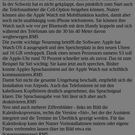
In der Schweiz hat es nicht gekplappt, dass pünktlich zum Start auch
die Telefonanbieter die Cell-Option freigeben können. Nutzer
können also die Apple Watch mit Mobilfunktion kaufen, damit aber
noch nicht unabhängig vom iPhone telefonieren. Sie können ihre
Watch nach wie vor per Bluetooth mit dem Handy koppeln und sich
während des Telefonats um die 30 bis 40 Meter davon
wegbewegen.
RMS
Die zweite wichtige Neuerung betrifft die Software: Apple hat
Watch OS 4 ausgespielt und den Speicherplatz in den neuen Uhren
auf 16 GB verdoppelt. Dank eines neuen Prozessors namens S3 soll
die Apple-Uhr rund 70 Prozent schneller sein als zuvor. Das ist zum
Beispiel für Siri wichtig: Sie kann jetzt auch sprechen. Bisher
konnte Apples Sprachassistent auf der Apple Watch nur schriftlich
kommunizieren.
RMS
Damit Siri nicht die gesamte Umgebung beschallt, empfiehlt sich die
Installation von Airpods. Auch das Telefonieren ist mit den
kabellosen Kopfhörern deutlich angenehmer, das Sprachsignal
klarer. Die Sprachausgabe von Siri lässt sich aber auch
deaktivieren.
RMS
Neu sind auch mehrere Ziffernblätter - links im Bild die
Kaleidoskopversion, rechts die Version «Siri», bei der der Assistent
integriert und die Termine im Überblick gezeigt werden. Für das
Kaleidoskop kann der Nutzer Vorinstallationen nutzen oder eigene
Fotos verfremden lassen (hier im Bild etwa ein
Sonnenuntergang).
RMS