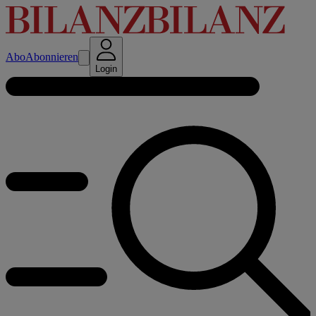
Abo
Abonnieren
Login