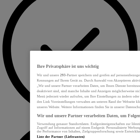
Ihre Privatsphäre ist uns wichtig
Wir und unsere
293
-Partner speichern und greifen auf personenbezoge
Kennungen auf Ihrem Gerät zu. Durch Auswahl von Akzeptieren aktivie
„Wir und unsere Partner verarbeiten Daten, um Ihnen Dienste bereitzu
deaktiviert sind, sind manche Inhalte und Anzeigen möglicherweise nich
Menü jederzeit wieder aufrufen, um Ihre Einstellungen zu ändern oder
den Link Voreinstellungen verwalten am unteren Rand der Webseite klic
unseres Website. Weitere Informationen finden Sie in unserer Datensch
Wir und unsere Partner verarbeiten Daten, um Folgend
Verwendung genauer Standortdaten. Endgeräteeigenschaften zur Identif
Zugriff auf Informationen auf einem Endgerät. Personalisierte Werbu
der Performance von Inhalten, Zielgruppenforschung sowie Entwickl
Liste der Partner (Lieferanten)