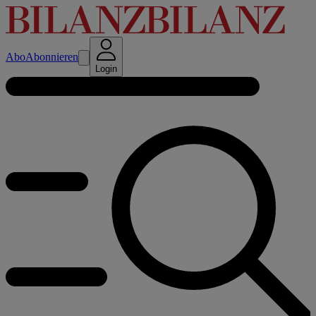
Abo
Abonnieren
Login