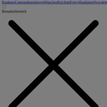
Ranking
Unternehmen
Invest
Watches
Reichste
Enjoy
Rankings
Newslett
Benutzerbereich