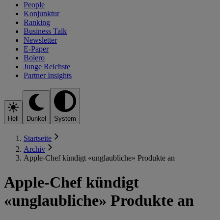
People
Konjunktur
Ranking
Business Talk
Newsletter
E-Paper
Bolero
Junge Reichste
Partner Insights
Hell
Dunkel
System
Startseite
Archiv
Apple-Chef kündigt «unglaubliche» Produkte an
Apple-Chef kündigt
«unglaubliche» Produkte an