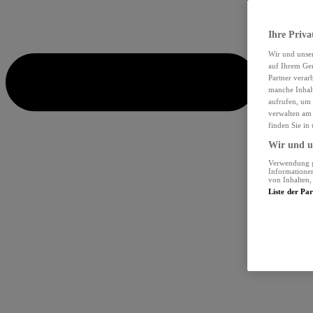
Ihre Priva
Wir und unse
auf Ihrem Ger
Partner verar
manche Inhalt
aufrufen, um 
verwalten am 
finden Sie in
Wir und un
Verwendung ge
Informationen
von Inhalten
Liste der Pa