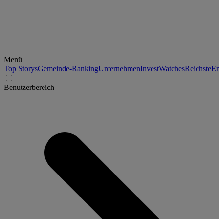
Menü
Top Storys
Gemeinde-Ranking
Unternehmen
Invest
Watches
Reichste
En
Benutzerbereich