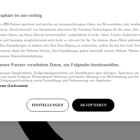
tsphäre ist uns wichtig
re
293
-Partner speichern und greifen auf personenbezogene Daten wie Browserdaten oder eind
ät zu. Durch Auswahl von Akzeptieren aktivieren Sie Tracking-Technologien für die unter „Wir
beiten Daten, um Ihnen Dienste bereitzustellen“ aufgeführten Zwecke. Wenn Tracker deaktiviert s
e und Anzeigen möglicherweise nicht mehr so relevant für Sie. Sie können dieses Menü jederzei
Ihre Einstellungen zu ändern oder Ihre Einwilligung zu widerrufen, indem Sie auf den Link Vor
unteren Rand der Webseite klicken. Ihre Einstellungen gelten innerhalb unseres Website. Weiter
 unserer Datenschutzerklärung.
sere Partner verarbeiten Daten, um Folgendes bereitzustellen:
nauer Standortdaten. Endgeräteeigenschaften zur Identifikation aktiv abfragen. Speichern von 
 auf einem Endgerät. Personalisierte Werbung und Inhalte, Messung von Werbeleistung und der
, Zielgruppenforschung sowie Entwicklung und Verbesserung von Angeboten.
rtner (Lieferanten)
EINSTELLUNGEN
AKZEPTIEREN