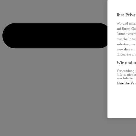
Ihre Priva
Wir und unse
auf Ihrem Ger
Partner verar
manche Inhalt
aufrufen, um 
verwalten am 
finden Sie in
Wir und un
Verwendung ge
Informationen
von Inhalten
Liste der Pa