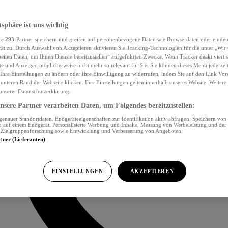
tsphäre ist uns wichtig
re
293
-Partner speichern und greifen auf personenbezogene Daten wie Browserdaten oder eind
ät zu. Durch Auswahl von Akzeptieren aktivieren Sie Tracking-Technologien für die unter „Wir
beiten Daten, um Ihnen Dienste bereitzustellen“ aufgeführten Zwecke. Wenn Tracker deaktiviert s
e und Anzeigen möglicherweise nicht mehr so relevant für Sie. Sie können dieses Menü jederzei
Ihre Einstellungen zu ändern oder Ihre Einwilligung zu widerrufen, indem Sie auf den Link Vor
unteren Rand der Webseite klicken. Ihre Einstellungen gelten innerhalb unseres Website. Weiter
 unserer Datenschutzerklärung.
sere Partner verarbeiten Daten, um Folgendes bereitzustellen:
nauer Standortdaten. Endgeräteeigenschaften zur Identifikation aktiv abfragen. Speichern von 
 auf einem Endgerät. Personalisierte Werbung und Inhalte, Messung von Werbeleistung und der
, Zielgruppenforschung sowie Entwicklung und Verbesserung von Angeboten.
rtner (Lieferanten)
EINSTELLUNGEN
AKZEPTIEREN