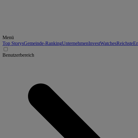
Menü
Top Storys
Gemeinde-Ranking
Unternehmen
Invest
Watches
Reichste
En
Benutzerbereich