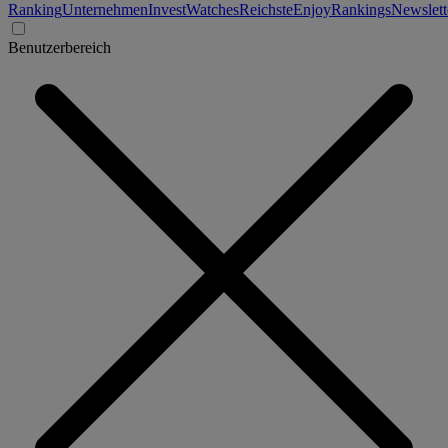
Ranking
Unternehmen
Invest
Watches
Reichste
Enjoy
Rankings
Newslett
Benutzerbereich