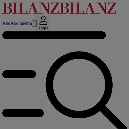
Abo
Abonnieren
Login