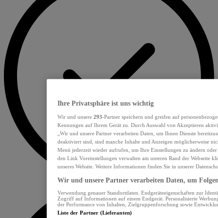
Ihre Privatsphäre ist uns wichtig
Wir und unsere
293
-Partner speichern und greifen auf personenbezoge
Kennungen auf Ihrem Gerät zu. Durch Auswahl von Akzeptieren aktivie
„Wir und unsere Partner verarbeiten Daten, um Ihnen Dienste bereitzu
deaktiviert sind, sind manche Inhalte und Anzeigen möglicherweise nich
Menü jederzeit wieder aufrufen, um Ihre Einstellungen zu ändern oder
den Link Voreinstellungen verwalten am unteren Rand der Webseite klic
unseres Website. Weitere Informationen finden Sie in unserer Datensch
Wir und unsere Partner verarbeiten Daten, um Folgend
Verwendung genauer Standortdaten. Endgeräteeigenschaften zur Identif
Zugriff auf Informationen auf einem Endgerät. Personalisierte Werbu
der Performance von Inhalten, Zielgruppenforschung sowie Entwickl
Liste der Partner (Lieferanten)