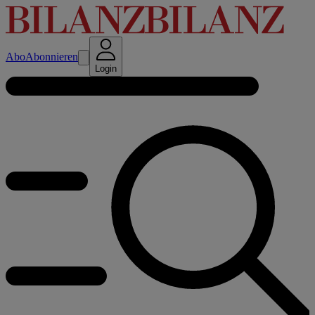
Abo
Abonnieren
Login