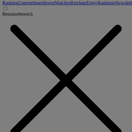
Ranking
Unternehmen
Invest
Watches
Reichste
Enjoy
Rankings
Newslett
Benutzerbereich