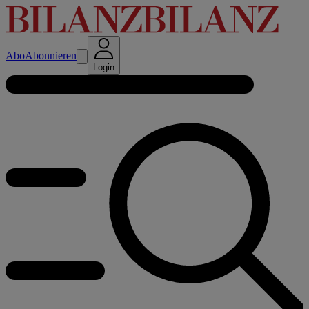
Abo
Abonnieren
Login