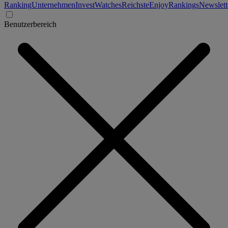
Ranking
Unternehmen
Invest
Watches
Reichste
Enjoy
Rankings
Newslett
Benutzerbereich