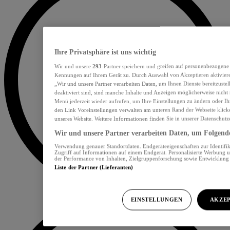
Ihre Privatsphäre ist uns wichtig
Wir und unsere
293
-Partner speichern und greifen auf personenbezogene
Kennungen auf Ihrem Gerät zu. Durch Auswahl von Akzeptieren aktiviere
„Wir und unsere Partner verarbeiten Daten, um Ihnen Dienste bereitzust
deaktiviert sind, sind manche Inhalte und Anzeigen möglicherweise nicht 
Menü jederzeit wieder aufrufen, um Ihre Einstellungen zu ändern oder Ih
den Link Voreinstellungen verwalten am unteren Rand der Webseite klicke
unseres Website. Weitere Informationen finden Sie in unserer Datenschutz
Wir und unsere Partner verarbeiten Daten, um Folgendes
Verwendung genauer Standortdaten. Endgeräteeigenschaften zur Identifik
Zugriff auf Informationen auf einem Endgerät. Personalisierte Werbung 
der Performance von Inhalten, Zielgruppenforschung sowie Entwicklun
Liste der Partner (Lieferanten)
EINSTELLUNGEN
AKZEP