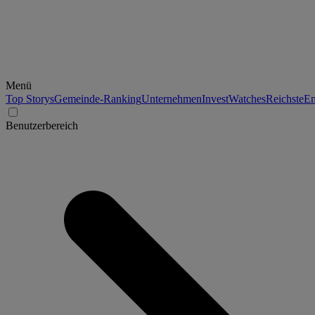
Menü
Top Storys
Gemeinde-Ranking
Unternehmen
Invest
Watches
Reichste
En
Benutzerbereich