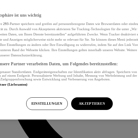
tsphäre ist uns wichtig
re
293
-Partner speichern und greifen auf personenbezogene Daten wie Browserdaten oder eind
ät zu. Durch Auswahl von Akzeptieren aktivieren Sie Tracking-Technologien für die unter „Wir
beiten Daten, um Ihnen Dienste bereitzustellen“ aufgeführten Zwecke. Wenn Tracker deaktiviert s
e und Anzeigen möglicherweise nicht mehr so relevant für Sie. Sie können dieses Menü jederzei
Ihre Einstellungen zu ändern oder Ihre Einwilligung zu widerrufen, indem Sie auf den Link Vor
unteren Rand der Webseite klicken. Ihre Einstellungen gelten innerhalb unseres Website. Weiter
 unserer Datenschutzerklärung.
sere Partner verarbeiten Daten, um Folgendes bereitzustellen:
nauer Standortdaten. Endgeräteeigenschaften zur Identifikation aktiv abfragen. Speichern von 
 auf einem Endgerät. Personalisierte Werbung und Inhalte, Messung von Werbeleistung und der
, Zielgruppenforschung sowie Entwicklung und Verbesserung von Angeboten.
rtner (Lieferanten)
EINSTELLUNGEN
AKZEPTIEREN