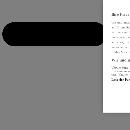
Ihre Priva
Wir und unse
auf Ihrem Ger
Partner verar
manche Inhalt
aufrufen, um 
verwalten am 
finden Sie in
Wir und un
Verwendung ge
Informationen
von Inhalten
Liste der Pa