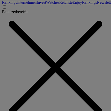
Ranking
Unternehmen
Invest
Watches
Reichste
Enjoy
Rankings
Newslett
Benutzerbereich