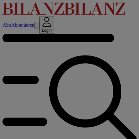
Abo
Abonnieren
Login