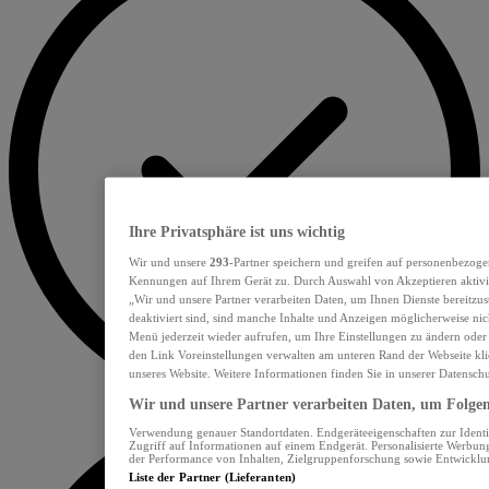
Ihre Privatsphäre ist uns wichtig
Wir und unsere
293
-Partner speichern und greifen auf personenbezoge
Kennungen auf Ihrem Gerät zu. Durch Auswahl von Akzeptieren aktivie
„Wir und unsere Partner verarbeiten Daten, um Ihnen Dienste bereitzu
deaktiviert sind, sind manche Inhalte und Anzeigen möglicherweise nich
Menü jederzeit wieder aufrufen, um Ihre Einstellungen zu ändern oder
den Link Voreinstellungen verwalten am unteren Rand der Webseite klic
unseres Website. Weitere Informationen finden Sie in unserer Datensch
Wir und unsere Partner verarbeiten Daten, um Folgend
Verwendung genauer Standortdaten. Endgeräteeigenschaften zur Identif
Zugriff auf Informationen auf einem Endgerät. Personalisierte Werbu
der Performance von Inhalten, Zielgruppenforschung sowie Entwickl
Liste der Partner (Lieferanten)