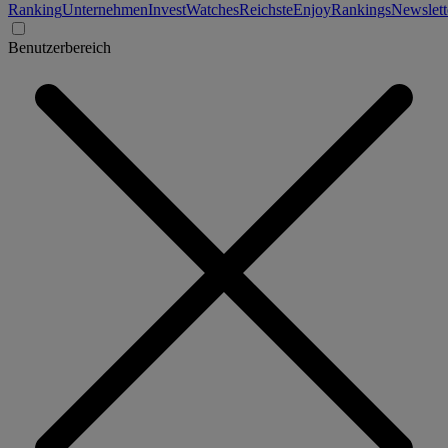
Ranking
Unternehmen
Invest
Watches
Reichste
Enjoy
Rankings
Newslett
Benutzerbereich