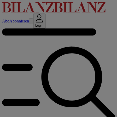
Abo
Abonnieren
Login