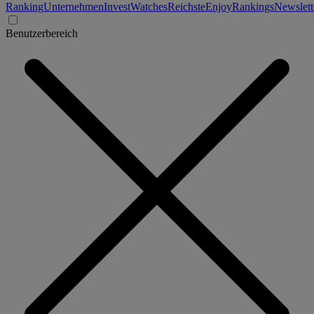
Ranking
Unternehmen
Invest
Watches
Reichste
Enjoy
Rankings
Newslett
Benutzerbereich