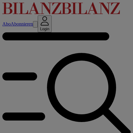
Abo
Abonnieren
Login