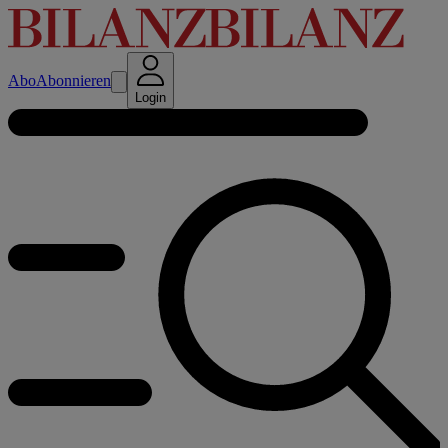
Abo
Abonnieren
Login