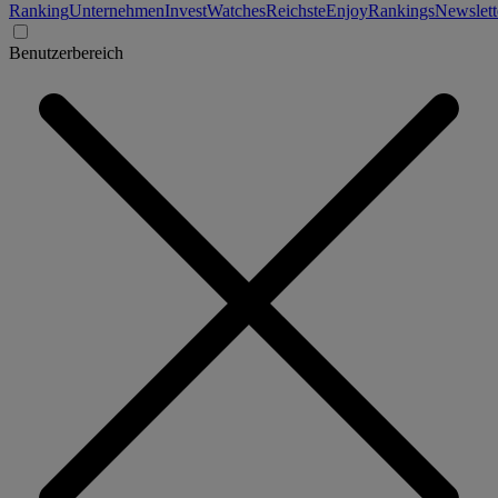
Ranking
Unternehmen
Invest
Watches
Reichste
Enjoy
Rankings
Newslett
Benutzerbereich