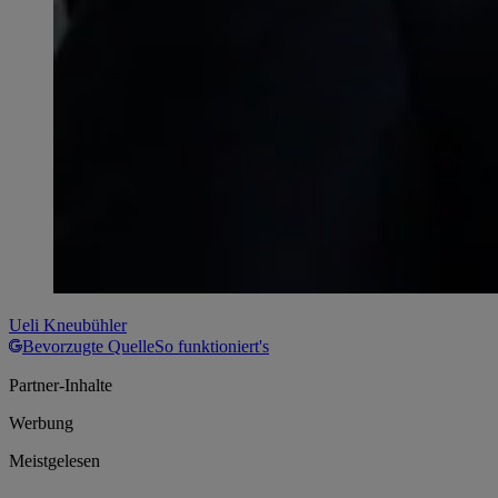
Ueli Kneubühler
Bevorzugte Quelle
So funktioniert's
Partner-Inhalte
Werbung
Meistgelesen