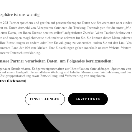
tsphäre ist uns wichtig
re
293
-Partner speichern und greifen auf personenbezogene Daten wie Browserdaten oder eind
ät zu. Durch Auswahl von Akzeptieren aktivieren Sie Tracking-Technologien für die unter „Wir
beiten Daten, um Ihnen Dienste bereitzustellen“ aufgeführten Zwecke. Wenn Tracker deaktiviert s
e und Anzeigen möglicherweise nicht mehr so relevant für Sie. Sie können dieses Menü jederzei
Ihre Einstellungen zu ändern oder Ihre Einwilligung zu widerrufen, indem Sie auf den Link Vor
unteren Rand der Webseite klicken. Ihre Einstellungen gelten innerhalb unseres Website. Weiter
 unserer Datenschutzerklärung.
sere Partner verarbeiten Daten, um Folgendes bereitzustellen:
nauer Standortdaten. Endgeräteeigenschaften zur Identifikation aktiv abfragen. Speichern von 
 auf einem Endgerät. Personalisierte Werbung und Inhalte, Messung von Werbeleistung und der
, Zielgruppenforschung sowie Entwicklung und Verbesserung von Angeboten.
rtner (Lieferanten)
EINSTELLUNGEN
AKZEPTIEREN