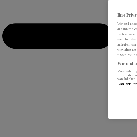
Ihre Priva
Wir und unse
auf Ihrem Ger
Partner verar
manche Inhalt
aufrufen, um 
verwalten am 
finden Sie in
Wir und un
Verwendung ge
Informationen
von Inhalten
Liste der Pa