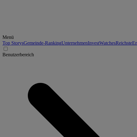
Menü
Top Storys
Gemeinde-Ranking
Unternehmen
Invest
Watches
Reichste
En
Benutzerbereich