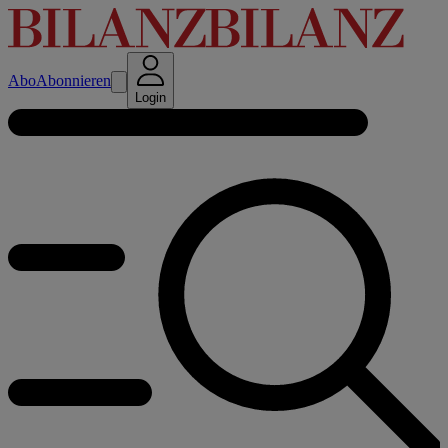
Abo
Abonnieren
Login