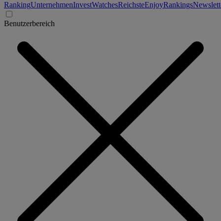
Ranking
Unternehmen
Invest
Watches
Reichste
Enjoy
Rankings
Newslett
Benutzerbereich