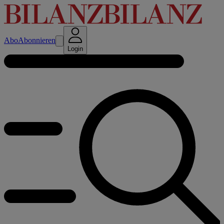
Abo
Abonnieren
Login