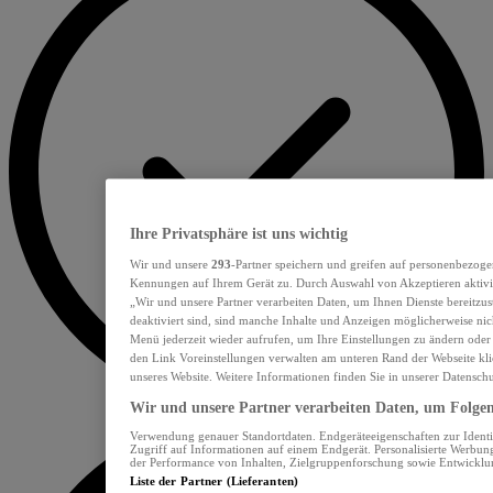
Ihre Privatsphäre ist uns wichtig
Wir und unsere
293
-Partner speichern und greifen auf personenbezoge
Kennungen auf Ihrem Gerät zu. Durch Auswahl von Akzeptieren aktivie
„Wir und unsere Partner verarbeiten Daten, um Ihnen Dienste bereitzu
deaktiviert sind, sind manche Inhalte und Anzeigen möglicherweise nich
Menü jederzeit wieder aufrufen, um Ihre Einstellungen zu ändern oder
den Link Voreinstellungen verwalten am unteren Rand der Webseite klic
unseres Website. Weitere Informationen finden Sie in unserer Datensch
Wir und unsere Partner verarbeiten Daten, um Folgend
Verwendung genauer Standortdaten. Endgeräteeigenschaften zur Identif
Zugriff auf Informationen auf einem Endgerät. Personalisierte Werbu
der Performance von Inhalten, Zielgruppenforschung sowie Entwickl
Liste der Partner (Lieferanten)