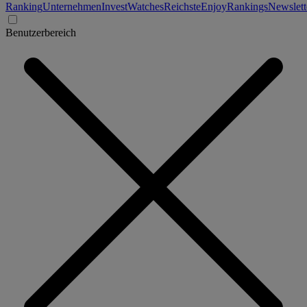
Ranking
Unternehmen
Invest
Watches
Reichste
Enjoy
Rankings
Newslett
Benutzerbereich