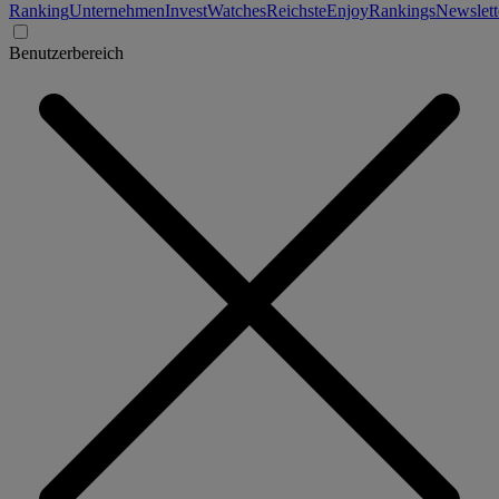
Ranking
Unternehmen
Invest
Watches
Reichste
Enjoy
Rankings
Newslett
Benutzerbereich