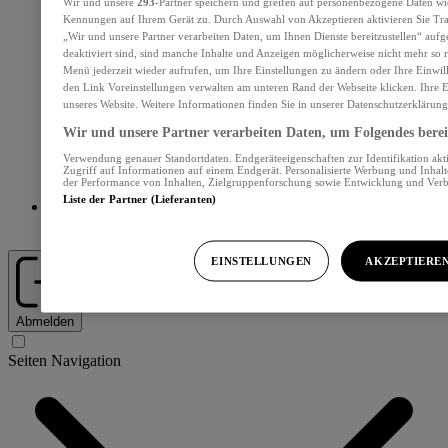
Wir und unsere
293
-Partner speichern und greifen auf personenbezogene Daten wi
Kennungen auf Ihrem Gerät zu. Durch Auswahl von Akzeptieren aktivieren Sie Tra
„Wir und unsere Partner verarbeiten Daten, um Ihnen Dienste bereitzustellen“ au
deaktiviert sind, sind manche Inhalte und Anzeigen möglicherweise nicht mehr so re
Menü jederzeit wieder aufrufen, um Ihre Einstellungen zu ändern oder Ihre Einwil
den Link Voreinstellungen verwalten am unteren Rand der Webseite klicken. Ihre E
unseres Website. Weitere Informationen finden Sie in unserer Datenschutzerklärung
Wir und unsere Partner verarbeiten Daten, um Folgendes bereit
Verwendung genauer Standortdaten. Endgeräteeigenschaften zur Identifikation akt
Zugriff auf Informationen auf einem Endgerät. Personalisierte Werbung und Inhal
der Performance von Inhalten, Zielgruppenforschung sowie Entwicklung und Ver
Liste der Partner (Lieferanten)
Abos und Services
EINSTELLUNGEN
AKZEPTIERE
Abmelden
Seiten Navigation