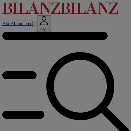
Abo
Abonnieren
Login