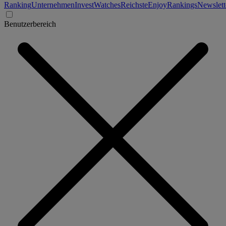
Ranking
Unternehmen
Invest
Watches
Reichste
Enjoy
Rankings
Newslett
Benutzerbereich