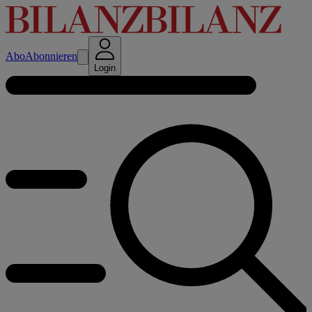
Abo
Abonnieren
Login